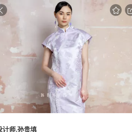
设计师.孙贵填